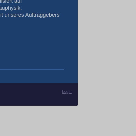
isiert auf
auphysik.
eit unseres Auftraggebers
Login