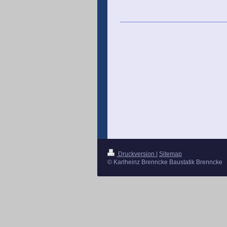
Druckversion
|
Sitemap
© Karlheinz Brenncke Baustatik Brenncke